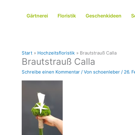
Zum
Inhalt
Gärtnerei
Floristik
Geschenkideen
S
springen
Start
Hochzeitsfloristik
Brautstrauß Calla
Brautstrauß Calla
Schreibe einen Kommentar
/ Von
schoenleber
/
26. F