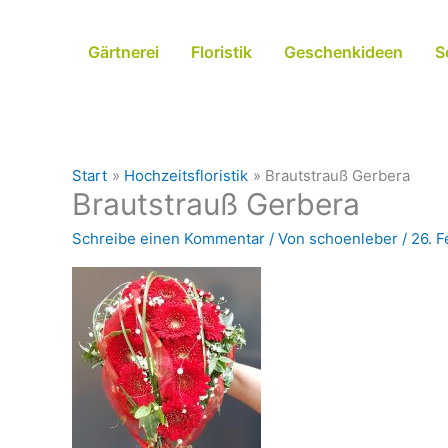
Zum
Inhalt
Gärtnerei
Floristik
Geschenkideen
S
springen
Start
Hochzeitsfloristik
Brautstrauß Gerbera
Brautstrauß Gerbera
Schreibe einen Kommentar
/ Von
schoenleber
/
26. F