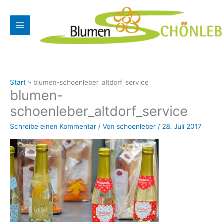
Zum
Inhalt
springen
Start
blumen-schoenleber_altdorf_service
blumen-
schoenleber_altdorf_service
Schreibe einen Kommentar
/ Von
schoenleber
/
28. Juli 2017