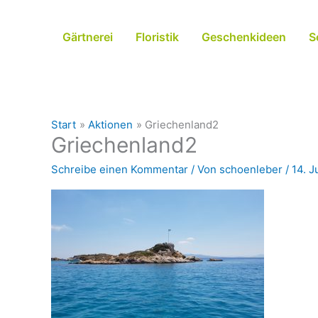
Zum
Inhalt
Gärtnerei
Floristik
Geschenkideen
S
springen
Start
Aktionen
Griechenland2
Griechenland2
Schreibe einen Kommentar
/ Von
schoenleber
/
14. J